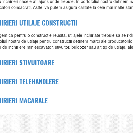
 inchirieri nacele ati ajuns unde trebuie. In portofoliul nostru detinem n
atori consacrati. Astfel va putem asigura calitate la cele mai inalte st
HIRIERI UTILAJE CONSTRUCTII
gem ca pentru o constructie reusita, utilajele inchiriate trebuie sa se ri
oliul nostru de utilaje pentru constructii detinem marci ale producatorilo
 de inchiriere miniescavator, stivuitor, buldozer sau alt tip de utilaje, a
HIRIERI STIVUITOARE
HIRIERI TELEHANDLERE
HIRIERI MACARALE