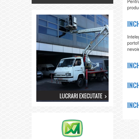
Pentru
produc
INC
Intele
portof
nevoie
INC
INC
INC