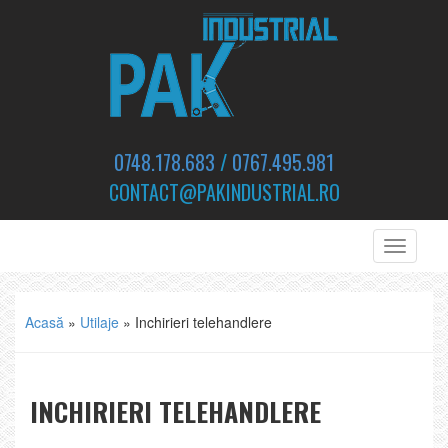
0748.178.683
/
0767.495.981
CONTACT@PAKINDUSTRIAL.RO
Toggle
navigati
Acasă
»
Utilaje
»
Inchirieri telehandlere
INCHIRIERI TELEHANDLERE