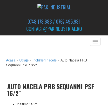
0748.178.683
/
0767.495.981
CONTACT@PAKINDUSTRIAL.RO
Toggle
navigati
Acasă
»
Utilaje
»
Inchirieri nacele
»
Auto Nacela PRB
Sequanni PSF 16/2″
AUTO NACELA PRB SEQUANNI PSF
16/2″
inaltime: 16m