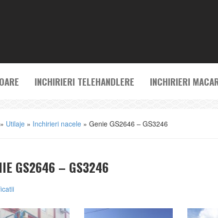
TOARE
INCHIRIERI TELEHANDLERE
INCHIRIERI MACA
»
Utilaje
»
Inchirieri nacele
»
Genie GS2646 – GS3246
IE GS2646 – GS3246
icatii