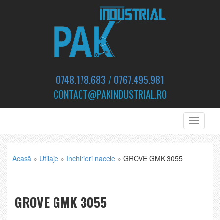
0748.178.683
/
0767.495.981
CONTACT@PAKINDUSTRIAL.RO
Toggle
navigati
Acasă
»
Utilaje
»
Inchirieri nacele
»
GROVE GMK 3055
GROVE GMK 3055