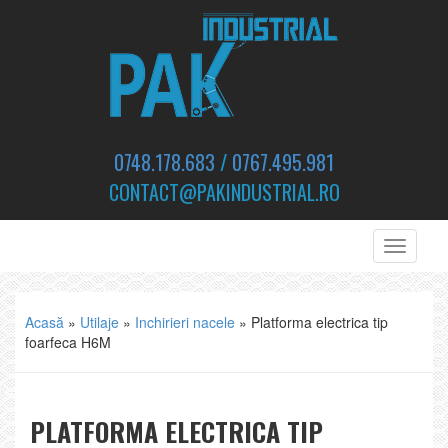
0748.178.683
/
0767.495.981
CONTACT@PAKINDUSTRIAL.RO
Toggle
navigati
Acasă
»
Utilaje
»
Inchirieri nacele
»
Platforma electrica tip
foarfeca H6M
PLATFORMA ELECTRICA TIP