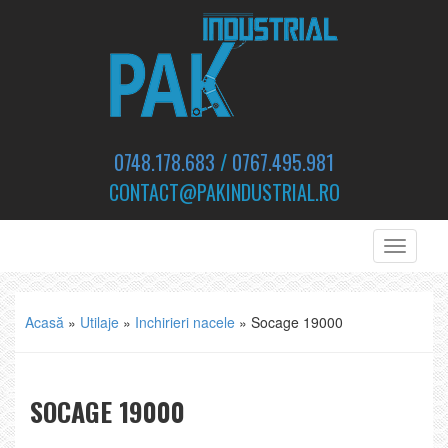
0748.178.683
/
0767.495.981
CONTACT@PAKINDUSTRIAL.RO
Toggle
navigati
Acasă
»
Utilaje
»
Inchirieri nacele
»
Socage 19000
SOCAGE 19000