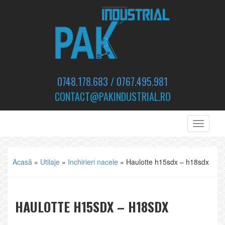
0748.178.683
/
0767.495.981
CONTACT@PAKINDUSTRIAL.RO
Toggle
navigati
Acasă
»
Utilaje
»
Inchirieri nacele
»
Haulotte h15sdx – h18sdx
HAULOTTE H15SDX – H18SDX